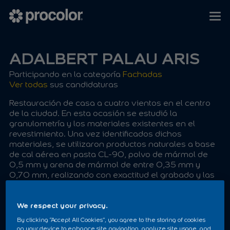
ADALBERT PALAU ARIS
Participando en la categoría
Fachadas
Ver todas
sus candidaturas
Restauración de casa a cuatro vientos en el centro
de la ciudad. En esta ocasión se estudió la
granulometría y los materiales existentes en el
revestimiento. Una vez identificados dichos
materiales, se utilizaron productos naturales a base
de cal aérea en pasta CL-90, polvo de mármol de
0,5 mm y arena de mármol de entre 0,35 mm y
0,70 mm, realizando con exactitud el grabado y las
texturas existentes. Tras efectuar las reparaciones
correspondientes en el saneado, el repicado de las
zonas deterioradas y el grapado de grietas con
We respect your privacy.
varillas inoxidables integradas en el revestimiento —
By clicking “Accept All Cookies”, you agree to the storing of cookies
para minimizar el impacto estético en el conjunto
on your device to enhance site navigation, analyze site usage, and