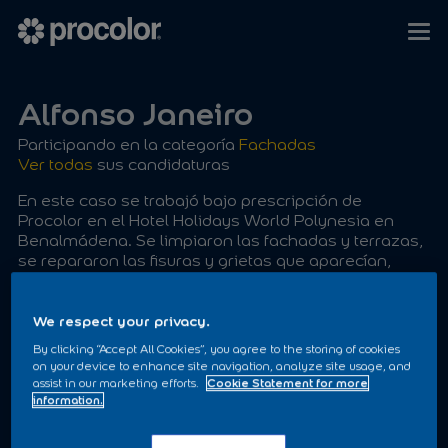
Alfonso Janeiro
Participando en la categoría
Fachadas
Ver todas
sus candidaturas
En este caso se trabajó bajo prescripción de
Procolor en el Hotel Holidays World Polynesia en
Benalmádena. Se limpiaron las fachadas y terrazas,
se repararon las fisuras y grietas que aparecían,
posteriormente se aplicó imprimación ACRILFIX y se
acabó con 2 manos de pintura PROAKRIL PLUS en 3
colores (Blanco, Terracota y Salmón suave).
We respect your privacy.
By clicking “Accept All Cookies”, you agree to the storing of cookies
A sido un trabajo complejo por las dificultades del
on your device to enhance site navigation, analyze site usage, and
propio edificio y las de convivir con el Hotel abierto.
assist in our marketing efforts.
Cookie Statement for more
information.