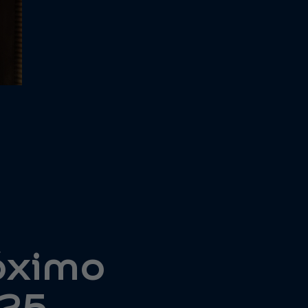
róximo
025