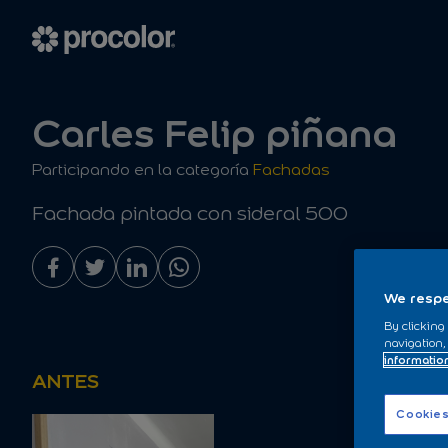
Carles Felip piñana
Participando en la categoría
Fachadas
Fachada pintada con sideral 500
We respe
By clicking
navigation,
informatio
ANTES
Cookies