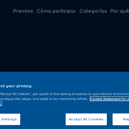
Premios
Cómo participar
Categorías
Por qué
ct your privacy.
 “Accept All Cookies”, you agree to the storing of cookies on your device to enhan
 analyze site usage, and assist in our marketing efforts.
Cookie Statement for
n.
 Settings
Accept All Cookies
Rej