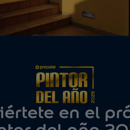
értete en el p
ntor del año 2