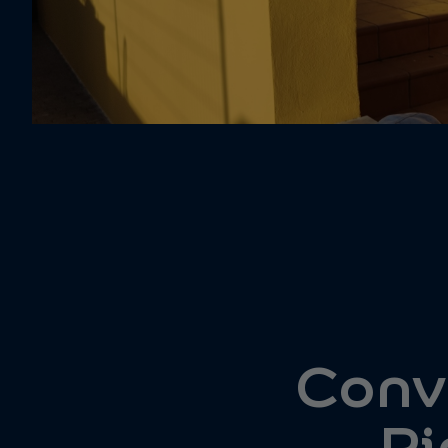
Convi
Pi