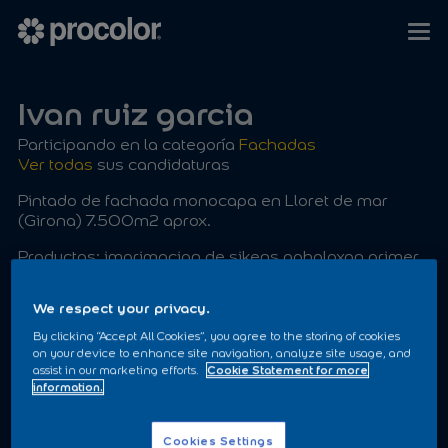
Ivan ruiz garcia
Participando en la categoría
Fachadas
Ver todas
sus candidaturas
Pintado de fachada monocapa en Lloret de mar
(Girona) 7.500m2 aprox.
Productos: imprimacion de sikens aphaloxan primer.
Acabado con prosilox
We respect your privacy.
By clicking “Accept All Cookies”, you agree to the storing of cookies
on your device to enhance site navigation, analyze site usage, and
assist in our marketing efforts.
Cookie Statement for more
information.
ANTES
Cookies Settings