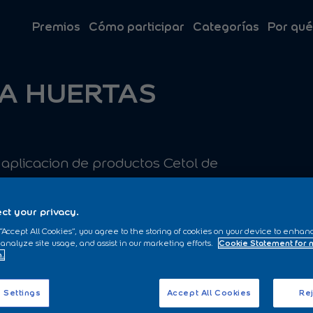
Premios
Cómo participar
Categorías
Por qué
ÍA HUERTAS
 aplicacion de productos Cetol de
ct your privacy.
 “Accept All Cookies”, you agree to the storing of cookies on your device to enhan
 analyze site usage, and assist in our marketing efforts.
Cookie Statement for
n.
 Settings
Accept All Cookies
Rej