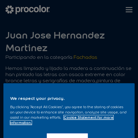
Juan Jose Hernandez
Martinez
Participando en la categoría
Fachadas
Hemos limpiado y lijado la madera a continuación se
han pintado las letras con osaca extreme en color
bronce letras y serigrafías de madera,pintura de
cartel con procolor acritex mix en marrón y veteado
con lasur exclusive rx5007 .pintura de persianas en
We respect your privacy.
procolor kilate marrón procediendo por último a
pintura de paredes con el acritex mix y acabado el
By clicking “Accept All Cookies”, you agree to the storing of cookies
veteado con lasur exclusive rx5007
on your device to enhance site navigation, analyze site usage, and
assist in our marketing efforts.
Cookie Statement for more
information.