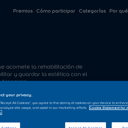
Premios
Cómo participar
Categorías
Por qué
e acomete la rehabilitación de
itar y guardar la estética con el
 Algeciras,
n, picado de zonas inestables,
ct your privacy.
ación de volúmenes, con morteros
 “Accept All Cookies”, you agree to the storing of cookies on your device to enhan
 analyze site usage, and assist in our marketing efforts.
Cookie Statement for
ibradas, Mano de Consolidante
n.
iempo y forma de un producto
hacer distintas pruebas de color