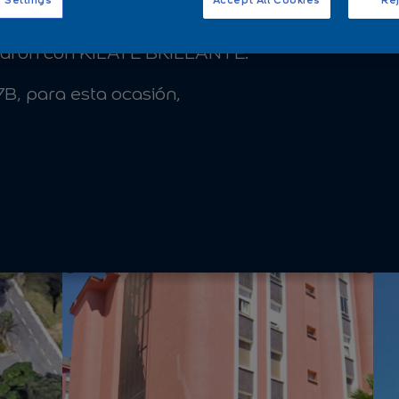
 Settings
Accept All Cookies
Rej
ES LISO BLANCO MED.
auraron con KILATE BRILLANTE.
7B, para esta ocasión,