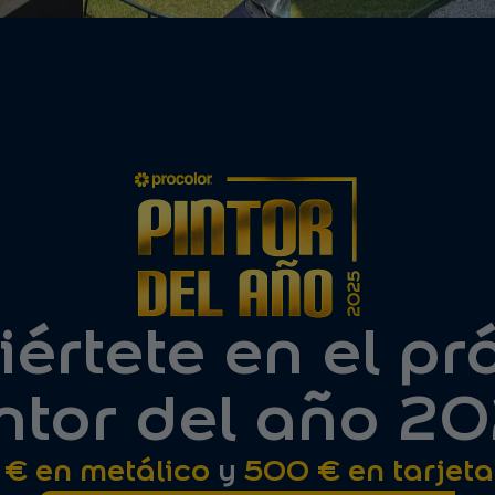
értete en el p
ntor del año 2
€ en metálico
y
500 € en tarjet