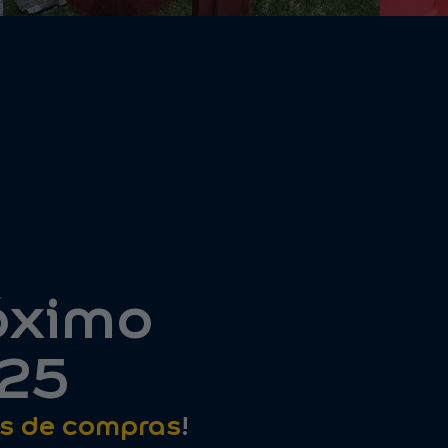
róximo
025
as de compras
!