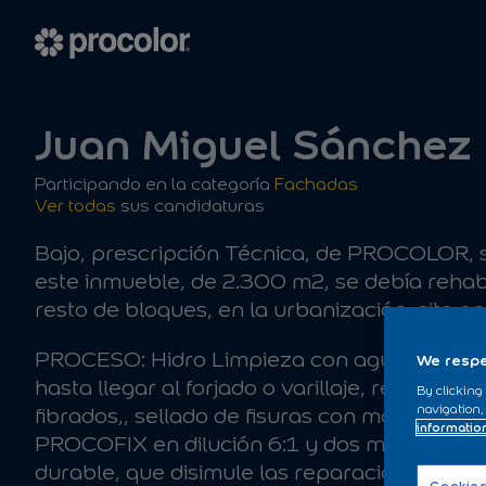
Juan Miguel Sánchez
Participando en la categoría
Fachadas
Ver todas
sus candidaturas
Bajo, prescripción Técnica, de PROCOLOR, s
este inmueble, de 2.300 m2, se debía rehabil
resto de bloques, en la urbanización, sita en
PROCESO: Hidro Limpieza con agua a presió
We respe
hasta llegar al forjado o varillaje, restaur
By clicking
navigation,
fibrados,, sellado de fisuras con masillas F
informatio
PROCOFIX en dilución 6:1 y dos manos en t
durable, que disimule las reparaciones tras 