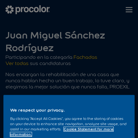
Juan Miguel Sánchez
Rodríguez
Participando en la categoría
Fachadas
Ver todas
sus candidaturas
Nos encargan la rehabilitación de una casa que
nunca habían hecho un buen trabajo, lo tuve claro, y
elegimos la mejor solución que nunca falla, PROEXIL
El Proceso, una buena Limpieza con Agua a presión,
para eliminar la calima y las capas de pinturas
existentes, saneado de fisuras con masillas fibradas,
We respect your privacy.
ya no podemos usar el DIQUE PROPLAST una pena,
By clicking “Accept All Cookies”, you agree to the storing of cookies
usamos una marca blanca, En bajos de balcones y
on your device to enhance site navigation, analyze site usage, and
alguna zona concreta, pasivado, con PROCOFER
assist in our marketing efforts.
Cookie Statement for more
CONVERTIDOR DE OXIDO a la gavilla, Recuperación
information.