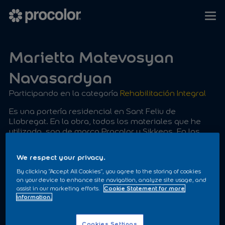
Marietta Matevosyan
Navasardyan
Participando en la categoría
Rehabilitación Integral
Es una portería residencial en Sant Feliu de
Llobregat. En la obra, todos los materiales que he
utilizado, son de marca Procolor y Sikkens. En las
fotografías se puede ver el trabajo artístico y
decorativo. Se ha cambiado en totalidad el aspecto
We respect your privacy.
de la entrada del bloque.
By clicking “Accept All Cookies”, you agree to the storing of cookies
on your device to enhance site navigation, analyze site usage, and
assist in our marketing efforts.
Cookie Statement for more
information.
Cookies Settings