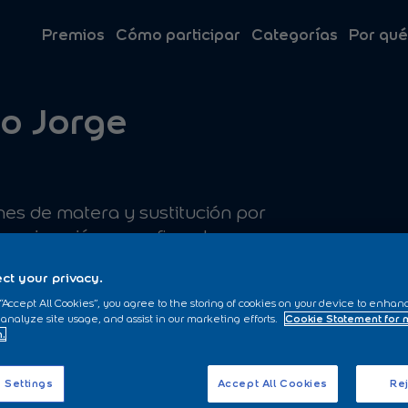
Premios
Cómo participar
Categorías
Por qué
ro Jorge
nes de matera y sustitución por
 imprimación procofix y dos manos
ct your privacy.
 “Accept All Cookies”, you agree to the storing of cookies on your device to enhan
 analyze site usage, and assist in our marketing efforts.
Cookie Statement for
n.
 Settings
Accept All Cookies
Rej