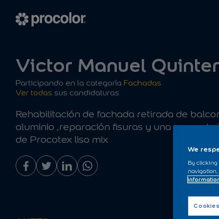
Victor Manuel Quinte
Participando en la categoría
Fachadas
Ver todas
sus candidaturas
Rehabilitación de fachada retirada de balco
aluminio ,reparación fisuras y una mano de
de Procotex liso mix
We respe
By clicking
navigation,
informatio
Cookies